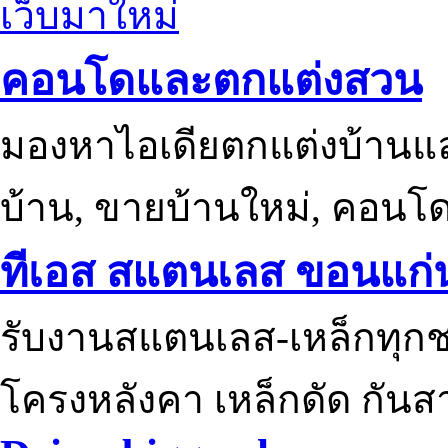
เว็บมาใหม่
คอนโดและตกแต่งสวน
มองหาไอเดียตกแต่งบ้านแ
บ้าน, ขายบ้านใหม่, คอนโ
ทีเอส สแตนเลส ขอนแก่
รับงานสแตนเลส-เหล็กทุกช
โครงหลังคา เหล็กดัด กันส