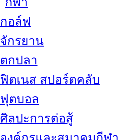
กอล์ฟ
จักรยาน
ตกปลา
ฟิตเนส สปอร์ตคลับ
ฟุตบอล
ศิลปะการต่อสู้
องค์กรและสมาคมกีฬา