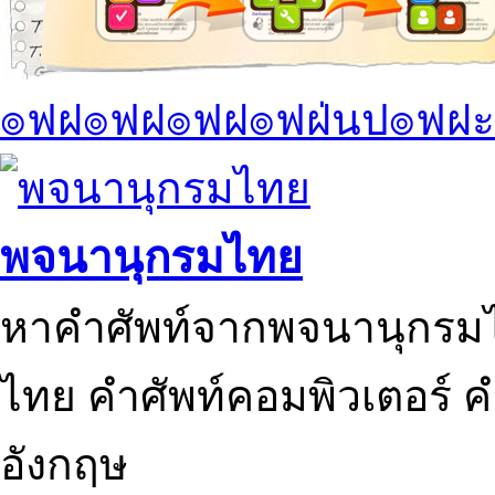
๏ฟฝ๏ฟฝ๏ฟฝ๏ฟฝ่นป๏ฟฝะ
พจนานุกรมไทย
หาคำศัพท์จากพจนานุกรมไ
ไทย คำศัพท์คอมพิวเตอร์ 
อังกฤษ