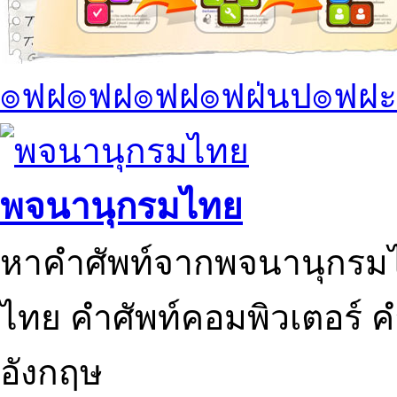
๏ฟฝ๏ฟฝ๏ฟฝ๏ฟฝ่นป๏ฟฝะ
พจนานุกรมไทย
หาคำศัพท์จากพจนานุกรมไ
ไทย คำศัพท์คอมพิวเตอร์ 
อังกฤษ