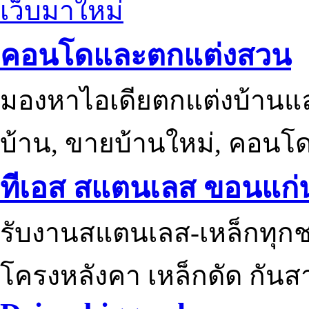
เว็บมาใหม่
คอนโดและตกแต่งสวน
มองหาไอเดียตกแต่งบ้านแ
บ้าน, ขายบ้านใหม่, คอนโ
ทีเอส สแตนเลส ขอนแก่
รับงานสแตนเลส-เหล็กทุกช
โครงหลังคา เหล็กดัด กันส