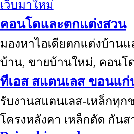
เว็บมาใหม่
คอนโดและตกแต่งสวน
มองหาไอเดียตกแต่งบ้านแ
บ้าน, ขายบ้านใหม่, คอนโ
ทีเอส สแตนเลส ขอนแก่
รับงานสแตนเลส-เหล็กทุกช
โครงหลังคา เหล็กดัด กันส