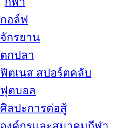
กอล์ฟ
จักรยาน
ตกปลา
ฟิตเนส สปอร์ตคลับ
ฟุตบอล
ศิลปะการต่อสู้
องค์กรและสมาคมกีฬา