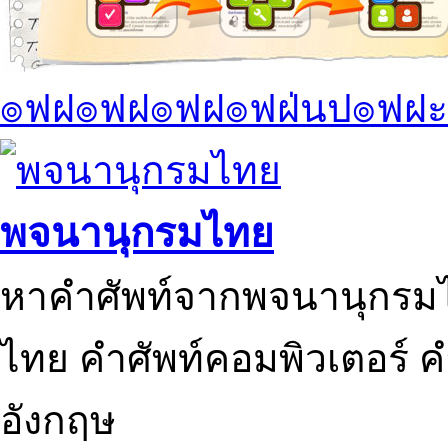
๏ฟฝ๏ฟฝ๏ฟฝ๏ฟฝ่นป๏ฟฝะ
พจนานุกรมไทย
หาคำศัพท์จากพจนานุกรมไ
ไทย คำศัพท์คอมพิวเตอร์ 
อังกฤษ