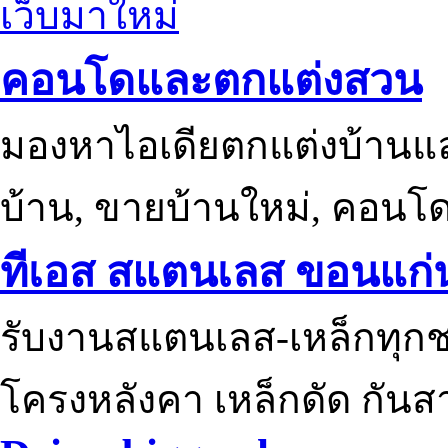
เว็บมาใหม่
คอนโดและตกแต่งสวน
มองหาไอเดียตกแต่งบ้านแ
บ้าน, ขายบ้านใหม่, คอนโ
ทีเอส สแตนเลส ขอนแก่
รับงานสแตนเลส-เหล็กทุกช
โครงหลังคา เหล็กดัด กันส