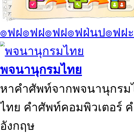
๏ฟฝ๏ฟฝ๏ฟฝ๏ฟฝ่นป๏ฟฝะ
พจนานุกรมไทย
หาคำศัพท์จากพจนานุกรมไ
ไทย คำศัพท์คอมพิวเตอร์ 
อังกฤษ