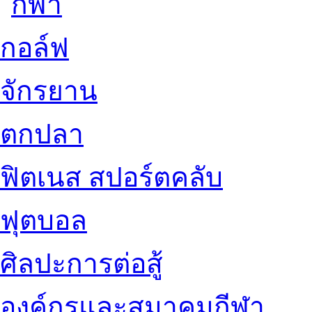
กอล์ฟ
จักรยาน
ตกปลา
ฟิตเนส สปอร์ตคลับ
ฟุตบอล
ศิลปะการต่อสู้
องค์กรและสมาคมกีฬา