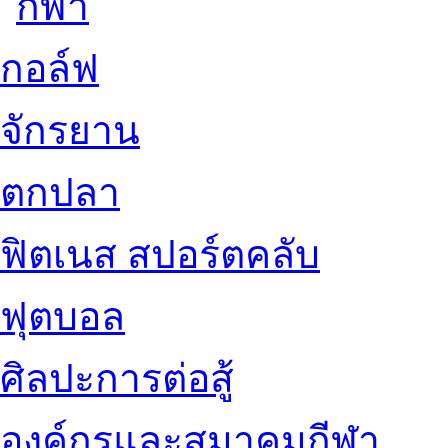
กอล์ฟ
จักรยาน
ตกปลา
ฟิตเนส สปอร์ตคลับ
ฟุตบอล
ศิลปะการต่อสู้
องค์กรและสมาคมกีฬา