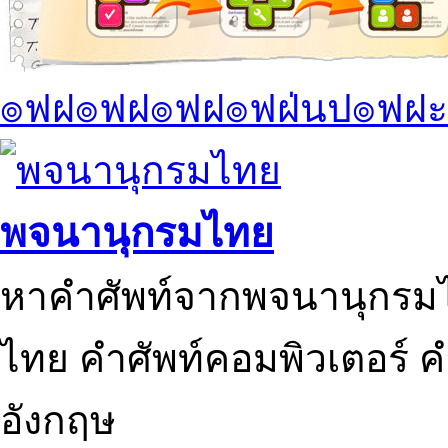
๏ฟฝ๏ฟฝ๏ฟฝ๏ฟฝ่นป๏ฟฝะ
พจนานุกรมไทย
หาคำศัพท์จากพจนานุกรมไ
ไทย คำศัพท์คอมพิวเตอร์ 
อังกฤษ