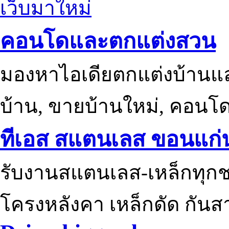
เว็บมาใหม่
คอนโดและตกแต่งสวน
มองหาไอเดียตกแต่งบ้านแ
บ้าน, ขายบ้านใหม่, คอนโ
ทีเอส สแตนเลส ขอนแก่
รับงานสแตนเลส-เหล็กทุกช
โครงหลังคา เหล็กดัด กันส