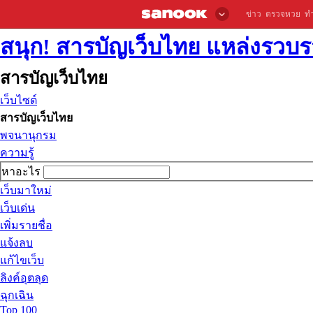
ข่าว
ตรวจหวย
ท
สนุก! สารบัญเว็บไทย แหล่งรวบรว
สารบัญเว็บไทย
เว็บไซต์
สารบัญเว็บไทย
พจนานุกรม
ความรู้
หาอะไร
เว็บมาใหม่
เว็บเด่น
เพิ่มรายชื่อ
แจ้งลบ
แก้ไขเว็บ
ลิงค์อุตลุด
ฉุกเฉิน
Top 100