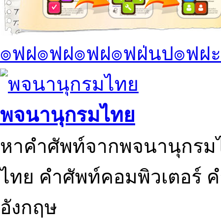
๏ฟฝ๏ฟฝ๏ฟฝ๏ฟฝ่นป๏ฟฝะ
พจนานุกรมไทย
หาคำศัพท์จากพจนานุกรมไ
ไทย คำศัพท์คอมพิวเตอร์ 
อังกฤษ