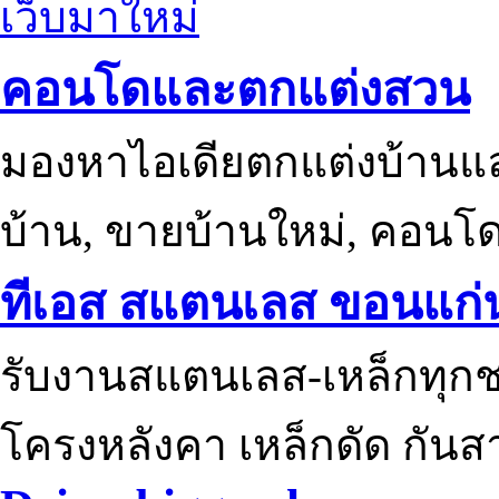
เว็บมาใหม่
คอนโดและตกแต่งสวน
มองหาไอเดียตกแต่งบ้านแ
บ้าน, ขายบ้านใหม่, คอนโ
ทีเอส สแตนเลส ขอนแก่
รับงานสแตนเลส-เหล็กทุกช
โครงหลังคา เหล็กดัด กันส