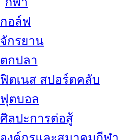
กอล์ฟ
จักรยาน
ตกปลา
ฟิตเนส สปอร์ตคลับ
ฟุตบอล
ศิลปะการต่อสู้
องค์กรและสมาคมกีฬา