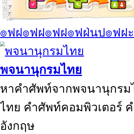
๏ฟฝ๏ฟฝ๏ฟฝ๏ฟฝ่นป๏ฟฝะ
พจนานุกรมไทย
หาคำศัพท์จากพจนานุกรมไ
ไทย คำศัพท์คอมพิวเตอร์ 
อังกฤษ