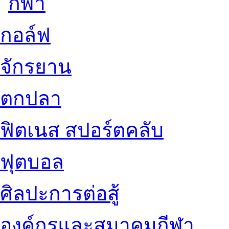
กอล์ฟ
จักรยาน
ตกปลา
ฟิตเนส สปอร์ตคลับ
ฟุตบอล
ศิลปะการต่อสู้
องค์กรและสมาคมกีฬา