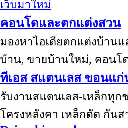
เว็บมาใหม่
คอนโดและตกแต่งสวน
มองหาไอเดียตกแต่งบ้านแ
บ้าน, ขายบ้านใหม่, คอนโ
ทีเอส สแตนเลส ขอนแก่
รับงานสแตนเลส-เหล็กทุกช
โครงหลังคา เหล็กดัด กันส