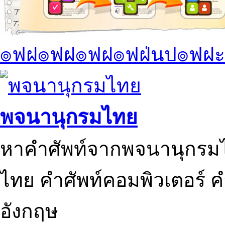
๏ฟฝ๏ฟฝ๏ฟฝ๏ฟฝ่นป๏ฟฝะ
พจนานุกรมไทย
หาคำศัพท์จากพจนานุกรมไ
ไทย คำศัพท์คอมพิวเตอร์ 
อังกฤษ