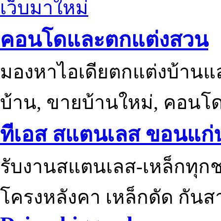
เว็บมาใหม่
คอนโดและตกแต่งสวน
มองหาไอเดียตกแต่งบ้านแ
บ้าน, ขายบ้านใหม่, คอนโ
ทีเอส สแตนเลส ขอนแก่
รับงานสแตนเลส-เหล็กทุกช
โครงหลังคา เหล็กดัด กันส