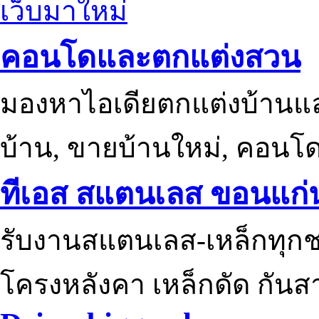
เว็บมาใหม่
คอนโดและตกแต่งสวน
มองหาไอเดียตกแต่งบ้านแ
บ้าน, ขายบ้านใหม่, คอนโ
ทีเอส สแตนเลส ขอนแก่
รับงานสแตนเลส-เหล็กทุกช
โครงหลังคา เหล็กดัด กันส