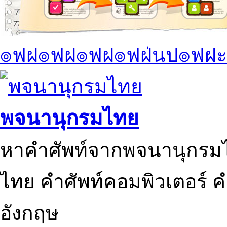
๏ฟฝ๏ฟฝ๏ฟฝ๏ฟฝ่นป๏ฟฝะ
พจนานุกรมไทย
หาคำศัพท์จากพจนานุกรมไ
ไทย คำศัพท์คอมพิวเตอร์ 
อังกฤษ