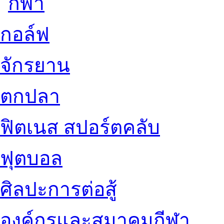
กอล์ฟ
จักรยาน
ตกปลา
ฟิตเนส สปอร์ตคลับ
ฟุตบอล
ศิลปะการต่อสู้
องค์กรและสมาคมกีฬา