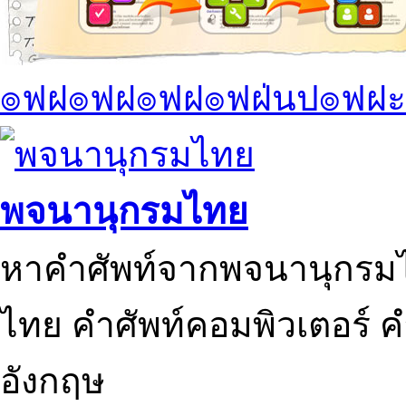
๏ฟฝ๏ฟฝ๏ฟฝ๏ฟฝ่นป๏ฟฝะ
พจนานุกรมไทย
หาคำศัพท์จากพจนานุกรมไ
ไทย คำศัพท์คอมพิวเตอร์ 
อังกฤษ