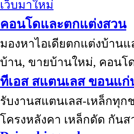
เว็บมาใหม่
คอนโดและตกแต่งสวน
มองหาไอเดียตกแต่งบ้านแ
บ้าน, ขายบ้านใหม่, คอนโ
ทีเอส สแตนเลส ขอนแก่
รับงานสแตนเลส-เหล็กทุกช
โครงหลังคา เหล็กดัด กันส