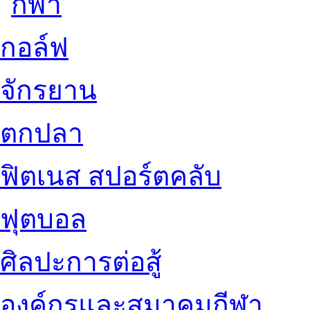
กอล์ฟ
จักรยาน
ตกปลา
ฟิตเนส สปอร์ตคลับ
ฟุตบอล
ศิลปะการต่อสู้
องค์กรและสมาคมกีฬา