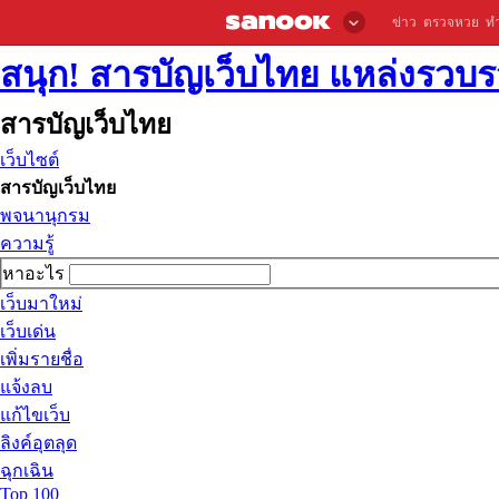
ข่าว
ตรวจหวย
ท
สนุก! สารบัญเว็บไทย แหล่งรวบรว
สารบัญเว็บไทย
เว็บไซต์
สารบัญเว็บไทย
พจนานุกรม
ความรู้
หาอะไร
เว็บมาใหม่
เว็บเด่น
เพิ่มรายชื่อ
แจ้งลบ
แก้ไขเว็บ
ลิงค์อุตลุด
ฉุกเฉิน
Top 100