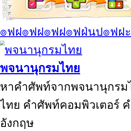
๏ฟฝ๏ฟฝ๏ฟฝ๏ฟฝ่นป๏ฟฝะ
พจนานุกรมไทย
หาคำศัพท์จากพจนานุกรมไ
ไทย คำศัพท์คอมพิวเตอร์ 
อังกฤษ