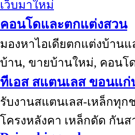
เว็บมาใหม่
คอนโดและตกแต่งสวน
มองหาไอเดียตกแต่งบ้านแ
บ้าน, ขายบ้านใหม่, คอนโ
ทีเอส สแตนเลส ขอนแก่
รับงานสแตนเลส-เหล็กทุกช
โครงหลังคา เหล็กดัด กันส