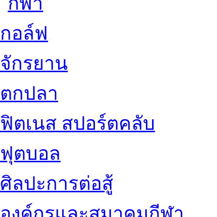
กอล์ฟ
จักรยาน
ตกปลา
ฟิตเนส สปอร์ตคลับ
ฟุตบอล
ศิลปะการต่อสู้
องค์กรและสมาคมกีฬา