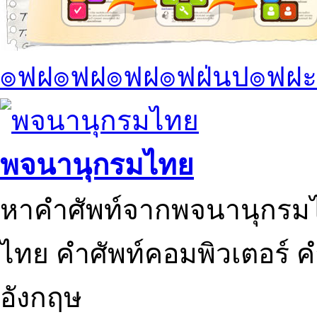
๏ฟฝ๏ฟฝ๏ฟฝ๏ฟฝ่นป๏ฟฝะ
พจนานุกรมไทย
หาคำศัพท์จากพจนานุกรมไ
ไทย คำศัพท์คอมพิวเตอร์ 
อังกฤษ