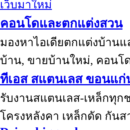
เว็บมาใหม่
คอนโดและตกแต่งสวน
มองหาไอเดียตกแต่งบ้านแ
บ้าน, ขายบ้านใหม่, คอนโ
ทีเอส สแตนเลส ขอนแก่
รับงานสแตนเลส-เหล็กทุกช
โครงหลังคา เหล็กดัด กันส