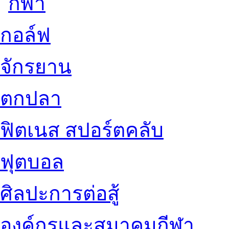
กอล์ฟ
จักรยาน
ตกปลา
ฟิตเนส สปอร์ตคลับ
ฟุตบอล
ศิลปะการต่อสู้
องค์กรและสมาคมกีฬา