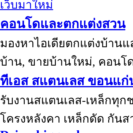
เว็บมาใหม่
คอนโดและตกแต่งสวน
มองหาไอเดียตกแต่งบ้านแ
บ้าน, ขายบ้านใหม่, คอนโ
ทีเอส สแตนเลส ขอนแก่
รับงานสแตนเลส-เหล็กทุกช
โครงหลังคา เหล็กดัด กันส