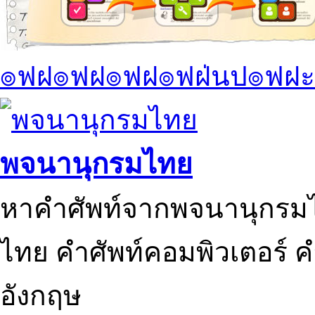
๏ฟฝ๏ฟฝ๏ฟฝ๏ฟฝ่นป๏ฟฝะ
พจนานุกรมไทย
หาคำศัพท์จากพจนานุกรมไ
ไทย คำศัพท์คอมพิวเตอร์ 
อังกฤษ