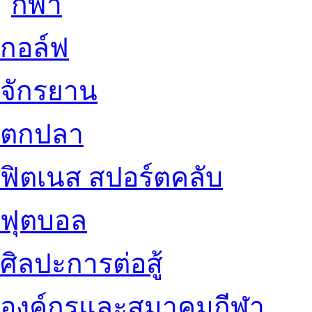
กอล์ฟ
จักรยาน
ตกปลา
ฟิตเนส สปอร์ตคลับ
ฟุตบอล
ศิลปะการต่อสู้
องค์กรและสมาคมกีฬา