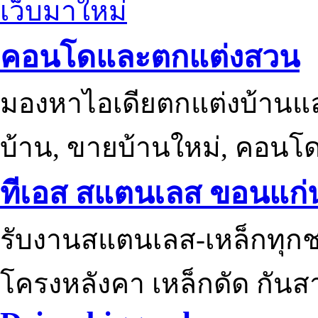
เว็บมาใหม่
คอนโดและตกแต่งสวน
มองหาไอเดียตกแต่งบ้านแ
บ้าน, ขายบ้านใหม่, คอนโ
ทีเอส สแตนเลส ขอนแก่
รับงานสแตนเลส-เหล็กทุกช
โครงหลังคา เหล็กดัด กันส