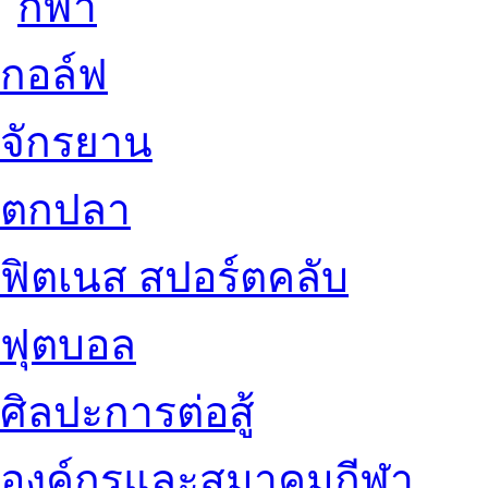
กอล์ฟ
จักรยาน
ตกปลา
ฟิตเนส สปอร์ตคลับ
ฟุตบอล
ศิลปะการต่อสู้
องค์กรและสมาคมกีฬา