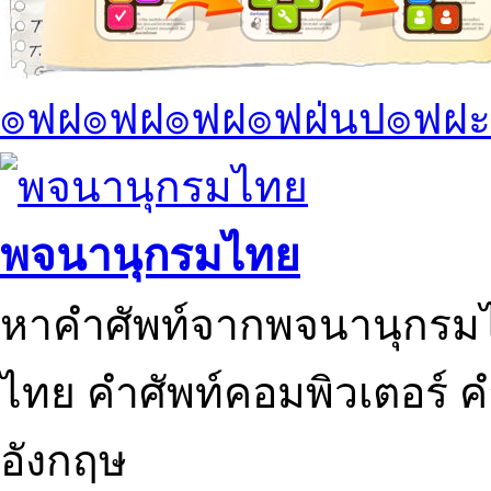
๏ฟฝ๏ฟฝ๏ฟฝ๏ฟฝ่นป๏ฟฝะ
พจนานุกรมไทย
หาคำศัพท์จากพจนานุกรมไ
ไทย คำศัพท์คอมพิวเตอร์ 
อังกฤษ