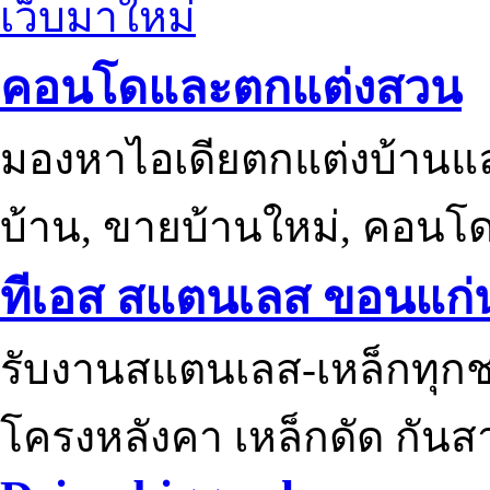
เว็บมาใหม่
คอนโดและตกแต่งสวน
มองหาไอเดียตกแต่งบ้านแ
บ้าน, ขายบ้านใหม่, คอนโ
ทีเอส สแตนเลส ขอนแก่
รับงานสแตนเลส-เหล็กทุกช
โครงหลังคา เหล็กดัด กันส