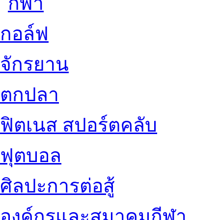
กอล์ฟ
จักรยาน
ตกปลา
ฟิตเนส สปอร์ตคลับ
ฟุตบอล
ศิลปะการต่อสู้
องค์กรและสมาคมกีฬา