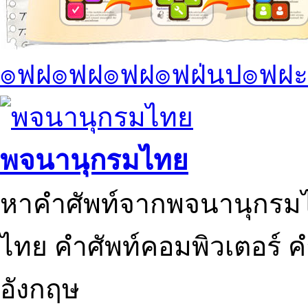
๏ฟฝ๏ฟฝ๏ฟฝ๏ฟฝ่นป๏ฟฝะ
พจนานุกรมไทย
หาคำศัพท์จากพจนานุกรมไ
ไทย คำศัพท์คอมพิวเตอร์ 
อังกฤษ