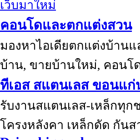
เว็บมาใหม่
คอนโดและตกแต่งสวน
มองหาไอเดียตกแต่งบ้านแ
บ้าน, ขายบ้านใหม่, คอนโ
ทีเอส สแตนเลส ขอนแก่
รับงานสแตนเลส-เหล็กทุกช
โครงหลังคา เหล็กดัด กันส