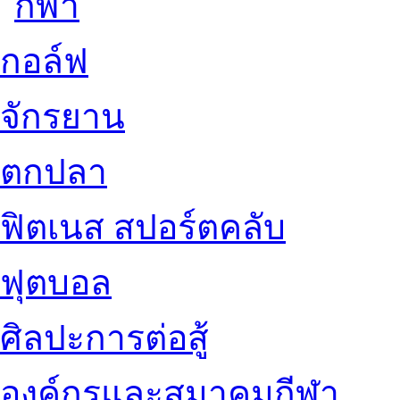
กอล์ฟ
จักรยาน
ตกปลา
ฟิตเนส สปอร์ตคลับ
ฟุตบอล
ศิลปะการต่อสู้
องค์กรและสมาคมกีฬา