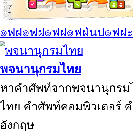
๏ฟฝ๏ฟฝ๏ฟฝ๏ฟฝ่นป๏ฟฝะ
พจนานุกรมไทย
หาคำศัพท์จากพจนานุกรมไ
ไทย คำศัพท์คอมพิวเตอร์ 
อังกฤษ