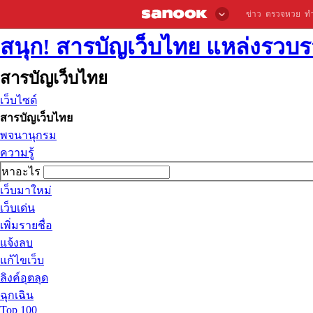
ข่าว
ตรวจหวย
ท
สนุก! สารบัญเว็บไทย แหล่งรวบรว
สารบัญเว็บไทย
เว็บไซต์
สารบัญเว็บไทย
พจนานุกรม
ความรู้
หาอะไร
เว็บมาใหม่
เว็บเด่น
เพิ่มรายชื่อ
แจ้งลบ
แก้ไขเว็บ
ลิงค์อุตลุด
ฉุกเฉิน
Top 100