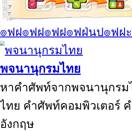
๏ฟฝ๏ฟฝ๏ฟฝ๏ฟฝ่นป๏ฟฝะ
พจนานุกรมไทย
หาคำศัพท์จากพจนานุกรมไ
ไทย คำศัพท์คอมพิวเตอร์ 
อังกฤษ