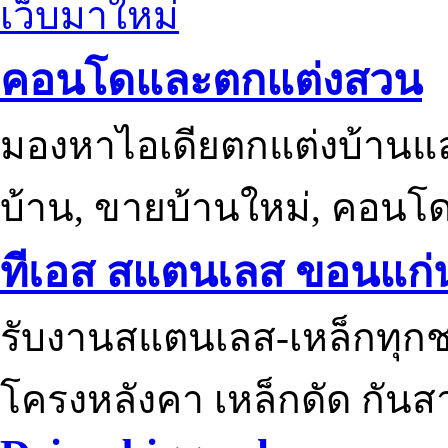
เว็บมาใหม่
คอนโดและตกแต่งสวน
มองหาไอเดียตกแต่งบ้านแ
บ้าน, ขายบ้านใหม่, คอนโ
ทีเอส สแตนเลส ขอนแก่
รับงานสแตนเลส-เหล็กทุกช
โครงหลังคา เหล็กดัด กันส