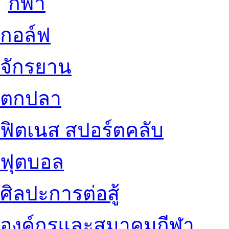
กอล์ฟ
จักรยาน
ตกปลา
ฟิตเนส สปอร์ตคลับ
ฟุตบอล
ศิลปะการต่อสู้
องค์กรและสมาคมกีฬา