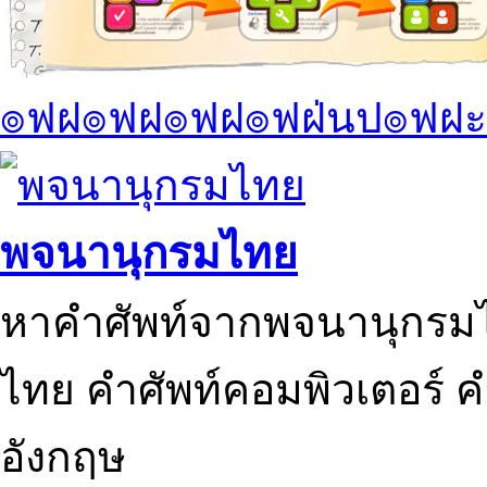
๏ฟฝ๏ฟฝ๏ฟฝ๏ฟฝ่นป๏ฟฝะ
พจนานุกรมไทย
หาคำศัพท์จากพจนานุกรมไ
ไทย คำศัพท์คอมพิวเตอร์ 
อังกฤษ