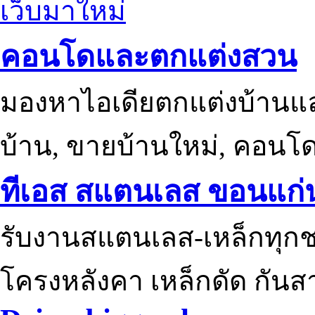
เว็บมาใหม่
คอนโดและตกแต่งสวน
มองหาไอเดียตกแต่งบ้านแ
บ้าน, ขายบ้านใหม่, คอนโ
ทีเอส สแตนเลส ขอนแก่
รับงานสแตนเลส-เหล็กทุกช
โครงหลังคา เหล็กดัด กันส