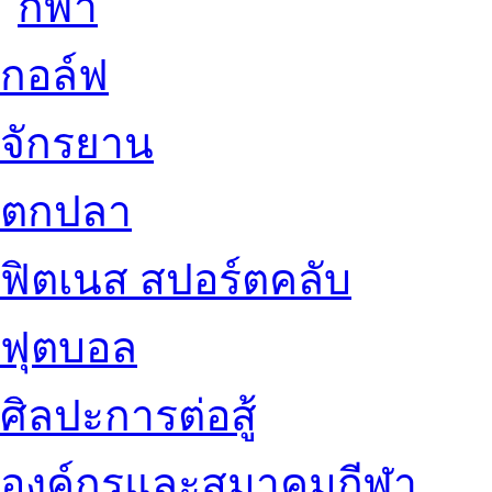
กอล์ฟ
จักรยาน
ตกปลา
ฟิตเนส สปอร์ตคลับ
ฟุตบอล
ศิลปะการต่อสู้
องค์กรและสมาคมกีฬา