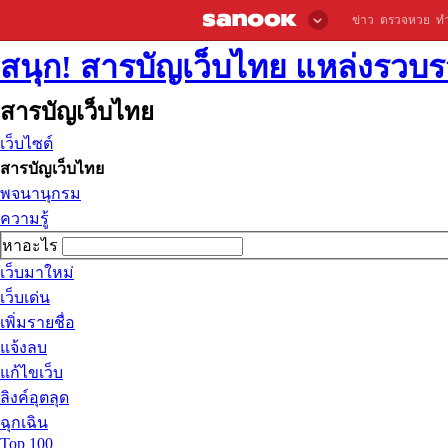
ข่าว
ตรวจหวย
ท
สนุก! สารบัญเว็บไทย แหล่งรวบรว
สารบัญเว็บไทย
เว็บไซต์
สารบัญเว็บไทย
พจนานุกรม
ความรู้
หาอะไร
เว็บมาใหม่
เว็บเด่น
เพิ่มรายชื่อ
แจ้งลบ
แก้ไขเว็บ
ลิงค์อุตลุด
ฉุกเฉิน
Top 100