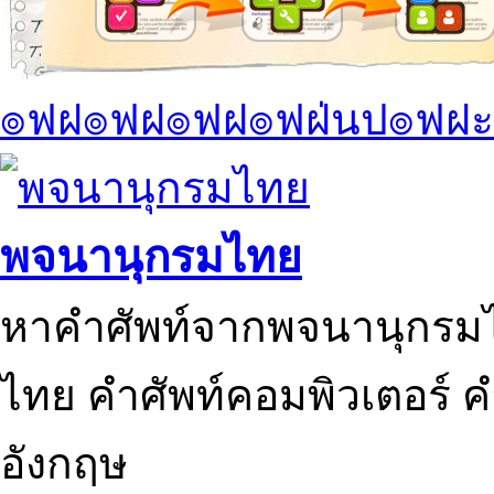
๏ฟฝ๏ฟฝ๏ฟฝ๏ฟฝ่นป๏ฟฝะ
พจนานุกรมไทย
หาคำศัพท์จากพจนานุกรมไ
ไทย คำศัพท์คอมพิวเตอร์ 
อังกฤษ