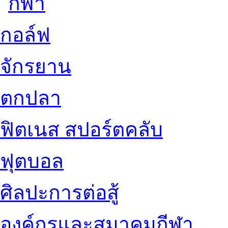
กอล์ฟ
จักรยาน
ตกปลา
ฟิตเนส สปอร์ตคลับ
ฟุตบอล
ศิลปะการต่อสู้
องค์กรและสมาคมกีฬา