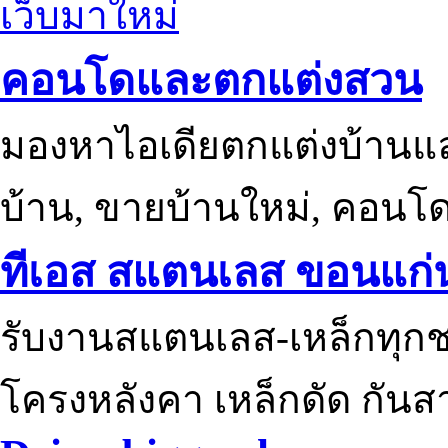
เว็บมาใหม่
คอนโดและตกแต่งสวน
มองหาไอเดียตกแต่งบ้านแ
บ้าน, ขายบ้านใหม่, คอนโ
ทีเอส สแตนเลส ขอนแก่
รับงานสแตนเลส-เหล็กทุกช
โครงหลังคา เหล็กดัด กันส