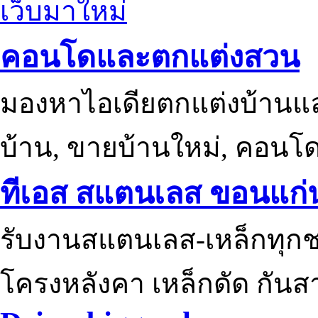
เว็บมาใหม่
คอนโดและตกแต่งสวน
มองหาไอเดียตกแต่งบ้านแ
บ้าน, ขายบ้านใหม่, คอนโ
ทีเอส สแตนเลส ขอนแก่
รับงานสแตนเลส-เหล็กทุกช
โครงหลังคา เหล็กดัด กันส