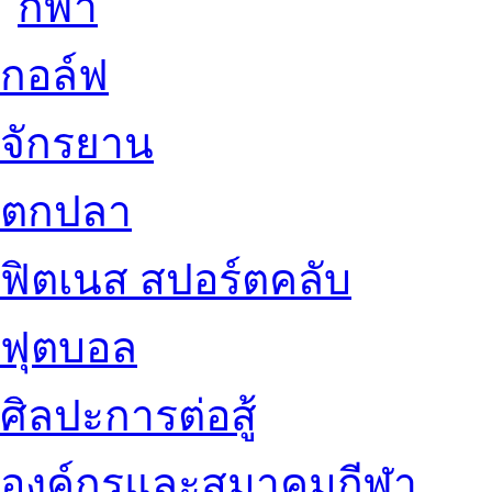
กอล์ฟ
จักรยาน
ตกปลา
ฟิตเนส สปอร์ตคลับ
ฟุตบอล
ศิลปะการต่อสู้
องค์กรและสมาคมกีฬา