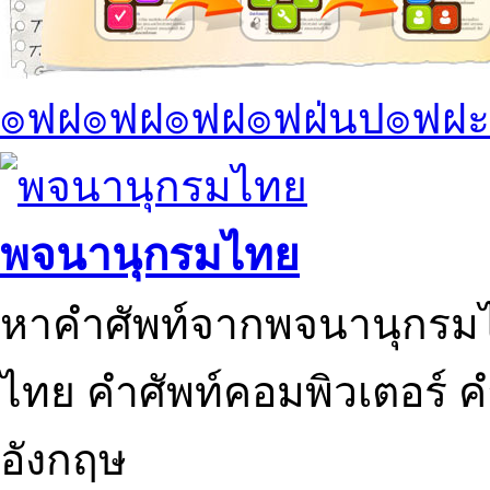
๏ฟฝ๏ฟฝ๏ฟฝ๏ฟฝ่นป๏ฟฝะ
พจนานุกรมไทย
หาคำศัพท์จากพจนานุกรมไ
ไทย คำศัพท์คอมพิวเตอร์ 
อังกฤษ