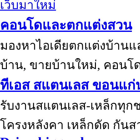
เว็บมาใหม่
คอนโดและตกแต่งสวน
มองหาไอเดียตกแต่งบ้านแ
บ้าน, ขายบ้านใหม่, คอนโ
ทีเอส สแตนเลส ขอนแก่
รับงานสแตนเลส-เหล็กทุกช
โครงหลังคา เหล็กดัด กันส