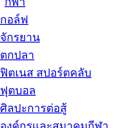
กอล์ฟ
จักรยาน
ตกปลา
ฟิตเนส สปอร์ตคลับ
ฟุตบอล
ศิลปะการต่อสู้
องค์กรและสมาคมกีฬา