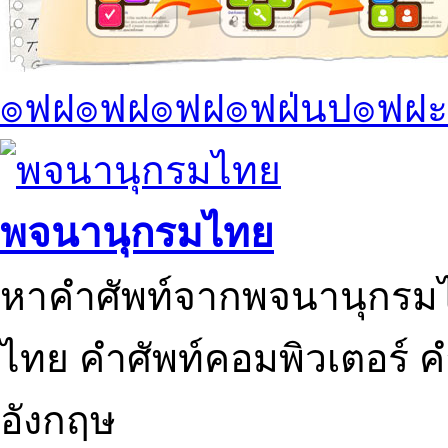
๏ฟฝ๏ฟฝ๏ฟฝ๏ฟฝ่นป๏ฟฝะ
พจนานุกรมไทย
หาคำศัพท์จากพจนานุกรมไ
ไทย คำศัพท์คอมพิวเตอร์ 
อังกฤษ