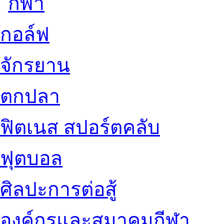
กอล์ฟ
จักรยาน
ตกปลา
ฟิตเนส สปอร์ตคลับ
ฟุตบอล
ศิลปะการต่อสู้
องค์กรและสมาคมกีฬา