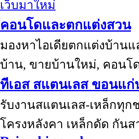
เว็บมาใหม่
คอนโดและตกแต่งสวน
มองหาไอเดียตกแต่งบ้านแ
บ้าน, ขายบ้านใหม่, คอนโ
ทีเอส สแตนเลส ขอนแก่
รับงานสแตนเลส-เหล็กทุกช
โครงหลังคา เหล็กดัด กันส