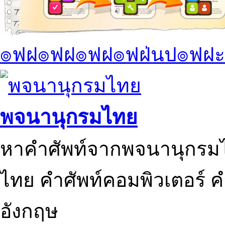
๏ฟฝ๏ฟฝ๏ฟฝ๏ฟฝ่นป๏ฟฝะ
พจนานุกรมไทย
หาคำศัพท์จากพจนานุกรมไ
ไทย คำศัพท์คอมพิวเตอร์ 
อังกฤษ