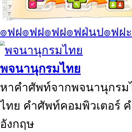
๏ฟฝ๏ฟฝ๏ฟฝ๏ฟฝ่นป๏ฟฝะ
พจนานุกรมไทย
หาคำศัพท์จากพจนานุกรมไ
ไทย คำศัพท์คอมพิวเตอร์ 
อังกฤษ