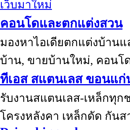
เว็บมาใหม่
คอนโดและตกแต่งสวน
มองหาไอเดียตกแต่งบ้านแ
บ้าน, ขายบ้านใหม่, คอนโ
ทีเอส สแตนเลส ขอนแก่
รับงานสแตนเลส-เหล็กทุกช
โครงหลังคา เหล็กดัด กันส