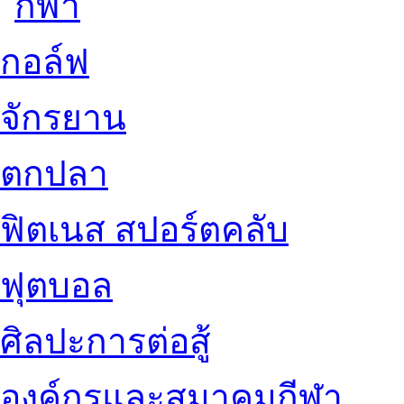
กอล์ฟ
จักรยาน
ตกปลา
ฟิตเนส สปอร์ตคลับ
ฟุตบอล
ศิลปะการต่อสู้
องค์กรและสมาคมกีฬา