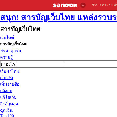
ข่าว
ตรวจหวย
ท
สนุก! สารบัญเว็บไทย แหล่งรวบรว
สารบัญเว็บไทย
เว็บไซต์
สารบัญเว็บไทย
พจนานุกรม
ความรู้
หาอะไร
เว็บมาใหม่
เว็บเด่น
เพิ่มรายชื่อ
แจ้งลบ
แก้ไขเว็บ
ลิงค์อุตลุด
ฉุกเฉิน
Top 100