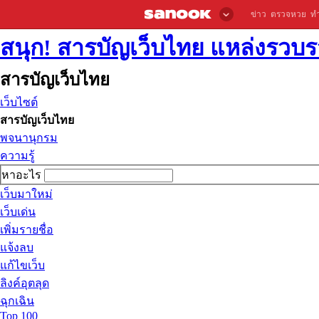
ข่าว
ตรวจหวย
ท
สนุก! สารบัญเว็บไทย แหล่งรวบรว
สารบัญเว็บไทย
เว็บไซต์
สารบัญเว็บไทย
พจนานุกรม
ความรู้
หาอะไร
เว็บมาใหม่
เว็บเด่น
เพิ่มรายชื่อ
แจ้งลบ
แก้ไขเว็บ
ลิงค์อุตลุด
ฉุกเฉิน
Top 100