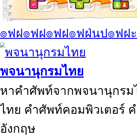
๏ฟฝ๏ฟฝ๏ฟฝ๏ฟฝ่นป๏ฟฝะ
พจนานุกรมไทย
หาคำศัพท์จากพจนานุกรมไ
ไทย คำศัพท์คอมพิวเตอร์ 
อังกฤษ