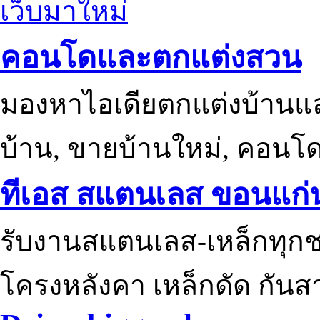
เว็บมาใหม่
คอนโดและตกแต่งสวน
มองหาไอเดียตกแต่งบ้านแ
บ้าน, ขายบ้านใหม่, คอนโ
ทีเอส สแตนเลส ขอนแก่
รับงานสแตนเลส-เหล็กทุกช
โครงหลังคา เหล็กดัด กันส