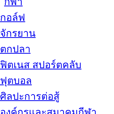
กอล์ฟ
จักรยาน
ตกปลา
ฟิตเนส สปอร์ตคลับ
ฟุตบอล
ศิลปะการต่อสู้
องค์กรและสมาคมกีฬา