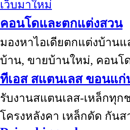
เว็บมาใหม่
คอนโดและตกแต่งสวน
มองหาไอเดียตกแต่งบ้านแ
บ้าน, ขายบ้านใหม่, คอนโ
ทีเอส สแตนเลส ขอนแก่
รับงานสแตนเลส-เหล็กทุกช
โครงหลังคา เหล็กดัด กันส