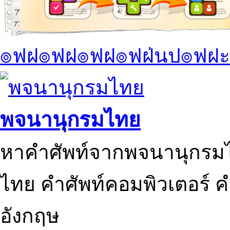
๏ฟฝ๏ฟฝ๏ฟฝ๏ฟฝ่นป๏ฟฝะ
พจนานุกรมไทย
หาคำศัพท์จากพจนานุกรมไ
ไทย คำศัพท์คอมพิวเตอร์ 
อังกฤษ