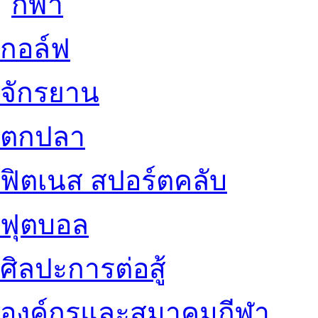
กอล์ฟ
จักรยาน
ตกปลา
ฟิตเนส สปอร์ตคลับ
ฟุตบอล
ศิลปะการต่อสู้
องค์กรและสมาคมกีฬา