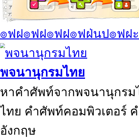
๏ฟฝ๏ฟฝ๏ฟฝ๏ฟฝ่นป๏ฟฝะ
พจนานุกรมไทย
หาคำศัพท์จากพจนานุกรมไ
ไทย คำศัพท์คอมพิวเตอร์ 
อังกฤษ