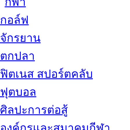
กอล์ฟ
จักรยาน
ตกปลา
ฟิตเนส สปอร์ตคลับ
ฟุตบอล
ศิลปะการต่อสู้
องค์กรและสมาคมกีฬา