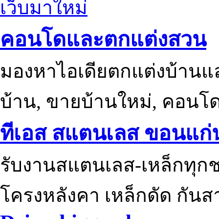
เว็บมาใหม่
คอนโดและตกแต่งสวน
มองหาไอเดียตกแต่งบ้านแ
บ้าน, ขายบ้านใหม่, คอนโ
ทีเอส สแตนเลส ขอนแก่
รับงานสแตนเลส-เหล็กทุกช
โครงหลังคา เหล็กดัด กันส