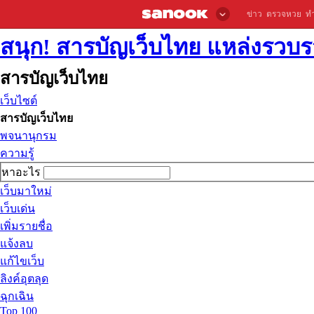
ข่าว
ตรวจหวย
ท
สนุก! สารบัญเว็บไทย แหล่งรวบรว
สารบัญเว็บไทย
เว็บไซต์
สารบัญเว็บไทย
พจนานุกรม
ความรู้
หาอะไร
เว็บมาใหม่
เว็บเด่น
เพิ่มรายชื่อ
แจ้งลบ
แก้ไขเว็บ
ลิงค์อุตลุด
ฉุกเฉิน
Top 100