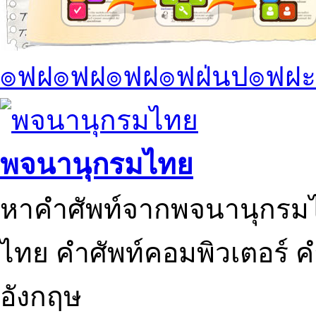
๏ฟฝ๏ฟฝ๏ฟฝ๏ฟฝ่นป๏ฟฝะ
พจนานุกรมไทย
หาคำศัพท์จากพจนานุกรมไ
ไทย คำศัพท์คอมพิวเตอร์ 
อังกฤษ