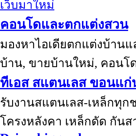
เว็บมาใหม่
คอนโดและตกแต่งสวน
มองหาไอเดียตกแต่งบ้านแ
บ้าน, ขายบ้านใหม่, คอนโ
ทีเอส สแตนเลส ขอนแก่
รับงานสแตนเลส-เหล็กทุกช
โครงหลังคา เหล็กดัด กันส