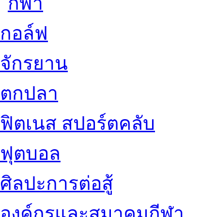
กอล์ฟ
จักรยาน
ตกปลา
ฟิตเนส สปอร์ตคลับ
ฟุตบอล
ศิลปะการต่อสู้
องค์กรและสมาคมกีฬา