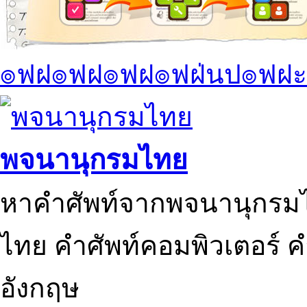
๏ฟฝ๏ฟฝ๏ฟฝ๏ฟฝ่นป๏ฟฝะ
พจนานุกรมไทย
หาคำศัพท์จากพจนานุกรมไ
ไทย คำศัพท์คอมพิวเตอร์ 
อังกฤษ