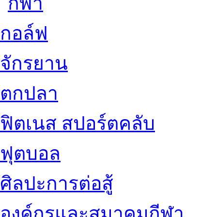
กอล์ฟ
จักรยาน
ตกปลา
ฟิตเนส สปอร์ตคลับ
ฟุตบอล
ศิลปะการต่อสู้
องค์กรและสมาคมกีฬา