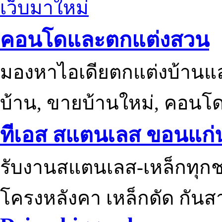
เว็บมาใหม่
คอนโดและตกแต่งสวน
มองหาไอเดียตกแต่งบ้านแ
บ้าน, ขายบ้านใหม่, คอนโ
ทีเอส สแตนเลส ขอนแก่
รับงานสแตนเลส-เหล็กทุกช
โครงหลังคา เหล็กดัด กันส