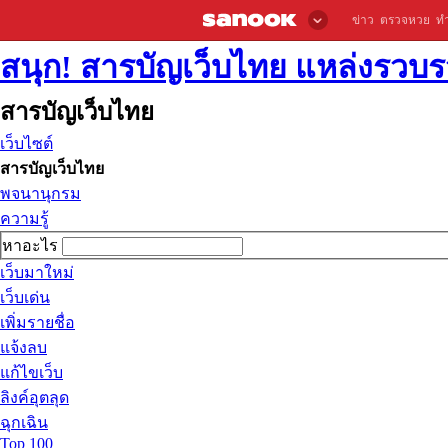
ข่าว
ตรวจหวย
ท
สนุก! สารบัญเว็บไทย แหล่งรวบรว
สารบัญเว็บไทย
เว็บไซต์
สารบัญเว็บไทย
พจนานุกรม
ความรู้
หาอะไร
เว็บมาใหม่
เว็บเด่น
เพิ่มรายชื่อ
แจ้งลบ
แก้ไขเว็บ
ลิงค์อุตลุด
ฉุกเฉิน
Top 100