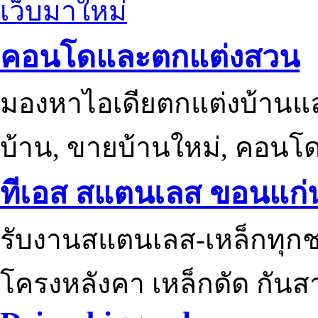
เว็บมาใหม่
คอนโดและตกแต่งสวน
มองหาไอเดียตกแต่งบ้านแ
บ้าน, ขายบ้านใหม่, คอนโ
ทีเอส สแตนเลส ขอนแก่
รับงานสแตนเลส-เหล็กทุกช
โครงหลังคา เหล็กดัด กันส