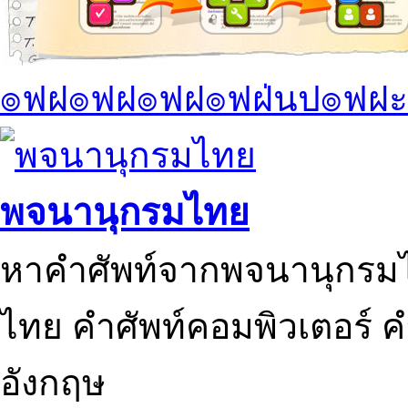
๏ฟฝ๏ฟฝ๏ฟฝ๏ฟฝ่นป๏ฟฝะ
พจนานุกรมไทย
หาคำศัพท์จากพจนานุกรมไ
ไทย คำศัพท์คอมพิวเตอร์ 
อังกฤษ