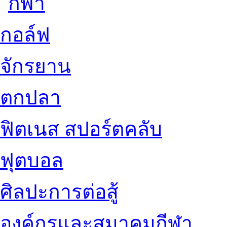
กอล์ฟ
จักรยาน
ตกปลา
ฟิตเนส สปอร์ตคลับ
ฟุตบอล
ศิลปะการต่อสู้
องค์กรและสมาคมกีฬา