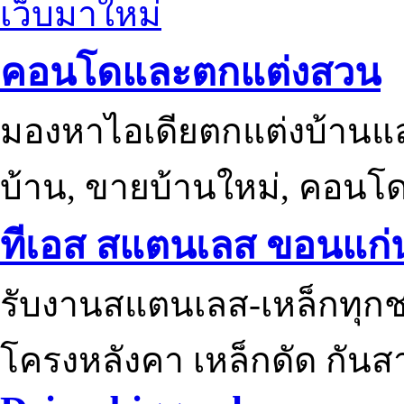
เว็บมาใหม่
คอนโดและตกแต่งสวน
มองหาไอเดียตกแต่งบ้านแ
บ้าน, ขายบ้านใหม่, คอนโ
ทีเอส สแตนเลส ขอนแก่
รับงานสแตนเลส-เหล็กทุกช
โครงหลังคา เหล็กดัด กันส