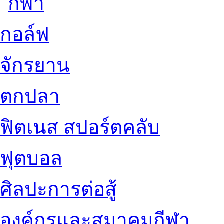
กอล์ฟ
จักรยาน
ตกปลา
ฟิตเนส สปอร์ตคลับ
ฟุตบอล
ศิลปะการต่อสู้
องค์กรและสมาคมกีฬา