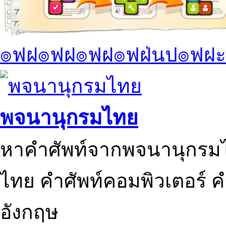
๏ฟฝ๏ฟฝ๏ฟฝ๏ฟฝ่นป๏ฟฝะ
พจนานุกรมไทย
หาคำศัพท์จากพจนานุกรมไ
ไทย คำศัพท์คอมพิวเตอร์ 
อังกฤษ