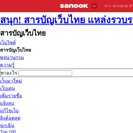
ข่าว
ตรวจหวย
ท
สนุก! สารบัญเว็บไทย แหล่งรวบรว
สารบัญเว็บไทย
เว็บไซต์
สารบัญเว็บไทย
พจนานุกรม
ความรู้
หาอะไร
เว็บมาใหม่
เว็บเด่น
เพิ่มรายชื่อ
แจ้งลบ
แก้ไขเว็บ
ลิงค์อุตลุด
ฉุกเฉิน
Top 100