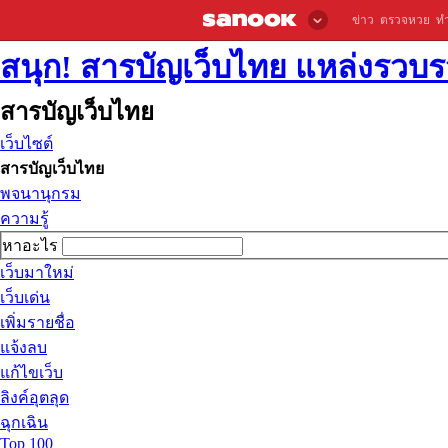
ข่าว
ตรวจหวย
ท
สนุก! สารบัญเว็บไทย แหล่งรวบรว
สารบัญเว็บไทย
เว็บไซต์
สารบัญเว็บไทย
พจนานุกรม
ความรู้
หาอะไร
เว็บมาใหม่
เว็บเด่น
เพิ่มรายชื่อ
แจ้งลบ
แก้ไขเว็บ
ลิงค์อุตลุด
ฉุกเฉิน
Top 100