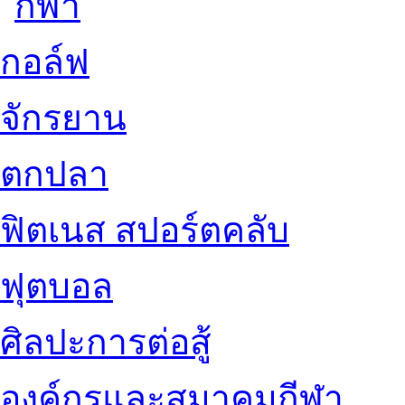
กอล์ฟ
จักรยาน
ตกปลา
ฟิตเนส สปอร์ตคลับ
ฟุตบอล
ศิลปะการต่อสู้
องค์กรและสมาคมกีฬา