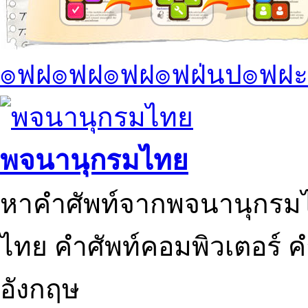
๏ฟฝ๏ฟฝ๏ฟฝ๏ฟฝ่นป๏ฟฝะ
พจนานุกรมไทย
หาคำศัพท์จากพจนานุกรมไ
ไทย คำศัพท์คอมพิวเตอร์ 
อังกฤษ