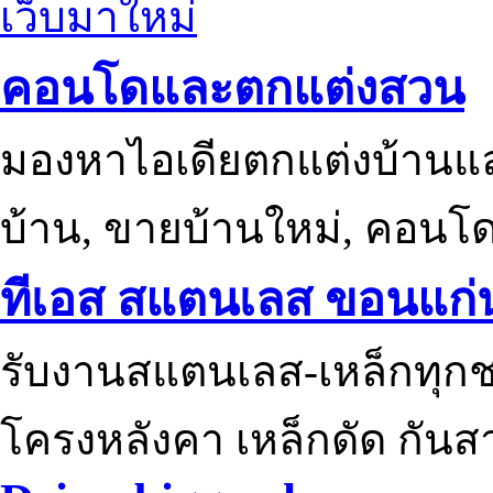
เว็บมาใหม่
คอนโดและตกแต่งสวน
มองหาไอเดียตกแต่งบ้านแ
บ้าน, ขายบ้านใหม่, คอนโ
ทีเอส สแตนเลส ขอนแก่
รับงานสแตนเลส-เหล็กทุกช
โครงหลังคา เหล็กดัด กันส