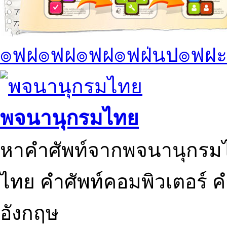
๏ฟฝ๏ฟฝ๏ฟฝ๏ฟฝ่นป๏ฟฝะ
พจนานุกรมไทย
หาคำศัพท์จากพจนานุกรมไ
ไทย คำศัพท์คอมพิวเตอร์ 
อังกฤษ