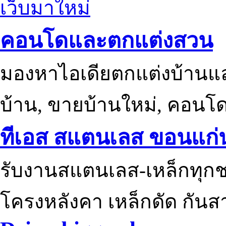
เว็บมาใหม่
คอนโดและตกแต่งสวน
มองหาไอเดียตกแต่งบ้านแ
บ้าน, ขายบ้านใหม่, คอนโ
ทีเอส สแตนเลส ขอนแก่
รับงานสแตนเลส-เหล็กทุกช
โครงหลังคา เหล็กดัด กันส