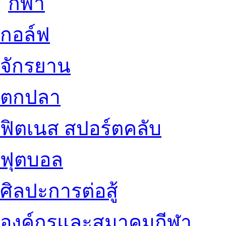
กอล์ฟ
จักรยาน
ตกปลา
ฟิตเนส สปอร์ตคลับ
ฟุตบอล
ศิลปะการต่อสู้
องค์กรและสมาคมกีฬา