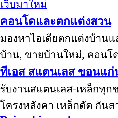
เว็บมาใหม่
คอนโดและตกแต่งสวน
มองหาไอเดียตกแต่งบ้านแ
บ้าน, ขายบ้านใหม่, คอนโ
ทีเอส สแตนเลส ขอนแก่
รับงานสแตนเลส-เหล็กทุกช
โครงหลังคา เหล็กดัด กันส