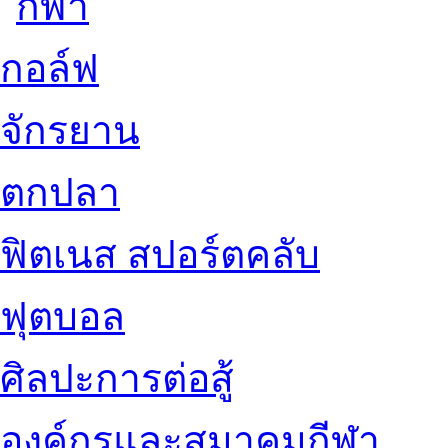
กอล์ฟ
จักรยาน
ตกปลา
ฟิตเนส สปอร์ตคลับ
ฟุตบอล
ศิลปะการต่อสู้
องค์กรและสมาคมกีฬา