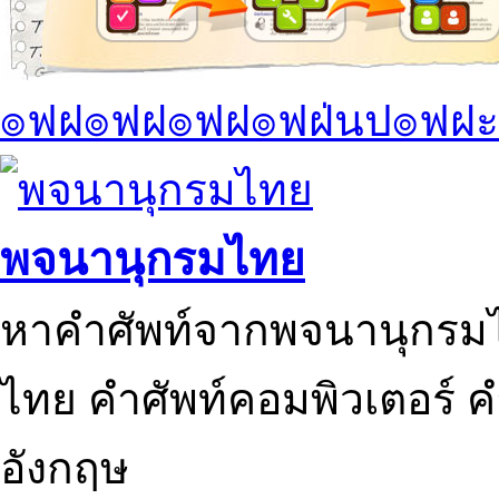
๏ฟฝ๏ฟฝ๏ฟฝ๏ฟฝ่นป๏ฟฝะ
พจนานุกรมไทย
หาคำศัพท์จากพจนานุกรมไ
ไทย คำศัพท์คอมพิวเตอร์ 
อังกฤษ