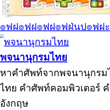
๏ฟฝ๏ฟฝ๏ฟฝ๏ฟฝ่นป๏ฟฝะ
พจนานุกรมไทย
หาคำศัพท์จากพจนานุกรมไ
ไทย คำศัพท์คอมพิวเตอร์ 
อังกฤษ