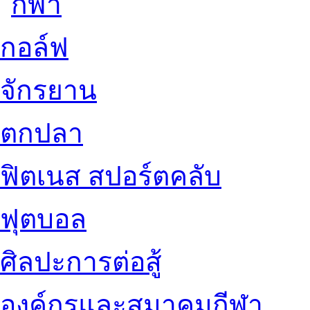
กอล์ฟ
จักรยาน
ตกปลา
ฟิตเนส สปอร์ตคลับ
ฟุตบอล
ศิลปะการต่อสู้
องค์กรและสมาคมกีฬา