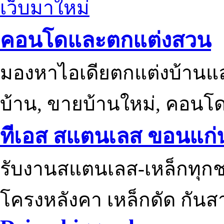
เว็บมาใหม่
คอนโดและตกแต่งสวน
มองหาไอเดียตกแต่งบ้านแ
บ้าน, ขายบ้านใหม่, คอนโ
ทีเอส สแตนเลส ขอนแก่
รับงานสแตนเลส-เหล็กทุกช
โครงหลังคา เหล็กดัด กันส