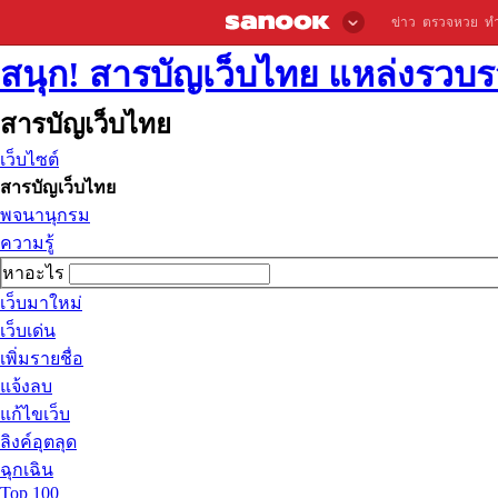
ข่าว
ตรวจหวย
ท
สนุก! สารบัญเว็บไทย แหล่งรวบรว
สารบัญเว็บไทย
เว็บไซต์
สารบัญเว็บไทย
พจนานุกรม
ความรู้
หาอะไร
เว็บมาใหม่
เว็บเด่น
เพิ่มรายชื่อ
แจ้งลบ
แก้ไขเว็บ
ลิงค์อุตลุด
ฉุกเฉิน
Top 100