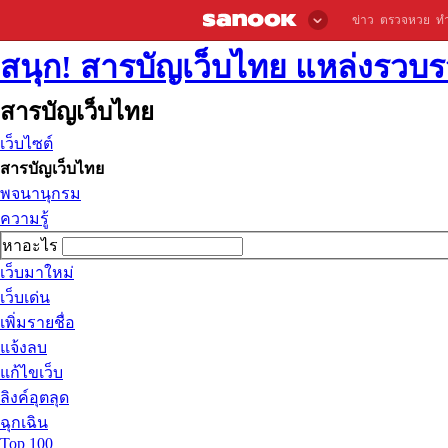
ข่าว
ตรวจหวย
ท
สนุก! สารบัญเว็บไทย แหล่งรวบรว
สารบัญเว็บไทย
เว็บไซต์
สารบัญเว็บไทย
พจนานุกรม
ความรู้
หาอะไร
เว็บมาใหม่
เว็บเด่น
เพิ่มรายชื่อ
แจ้งลบ
แก้ไขเว็บ
ลิงค์อุตลุด
ฉุกเฉิน
Top 100