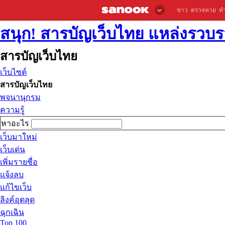
ข่าว
ตรวจหวย
ท
สนุก! สารบัญเว็บไทย แหล่งรวบรว
สารบัญเว็บไทย
เว็บไซต์
สารบัญเว็บไทย
พจนานุกรม
ความรู้
หาอะไร
เว็บมาใหม่
เว็บเด่น
เพิ่มรายชื่อ
แจ้งลบ
แก้ไขเว็บ
ลิงค์อุตลุด
ฉุกเฉิน
Top 100