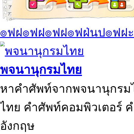
๏ฟฝ๏ฟฝ๏ฟฝ๏ฟฝ่นป๏ฟฝะ
พจนานุกรมไทย
หาคำศัพท์จากพจนานุกรมไ
ไทย คำศัพท์คอมพิวเตอร์ 
อังกฤษ