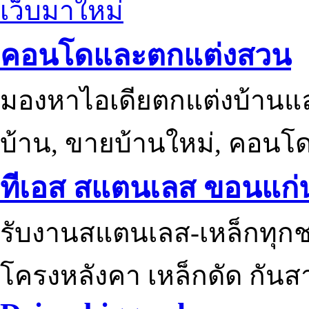
เว็บมาใหม่
คอนโดและตกแต่งสวน
มองหาไอเดียตกแต่งบ้านแ
บ้าน, ขายบ้านใหม่, คอนโ
ทีเอส สแตนเลส ขอนแก่
รับงานสแตนเลส-เหล็กทุกช
โครงหลังคา เหล็กดัด กันส