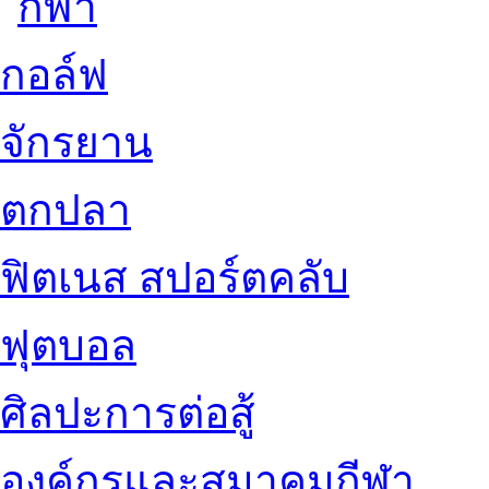
กอล์ฟ
จักรยาน
ตกปลา
ฟิตเนส สปอร์ตคลับ
ฟุตบอล
ศิลปะการต่อสู้
องค์กรและสมาคมกีฬา