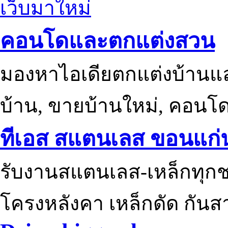
เว็บมาใหม่
คอนโดและตกแต่งสวน
มองหาไอเดียตกแต่งบ้านแ
บ้าน, ขายบ้านใหม่, คอนโ
ทีเอส สแตนเลส ขอนแก่
รับงานสแตนเลส-เหล็กทุกช
โครงหลังคา เหล็กดัด กันส