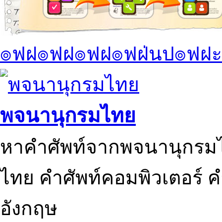
๏ฟฝ๏ฟฝ๏ฟฝ๏ฟฝ่นป๏ฟฝะ
พจนานุกรมไทย
หาคำศัพท์จากพจนานุกรมไ
ไทย คำศัพท์คอมพิวเตอร์ 
อังกฤษ