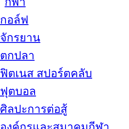
กอล์ฟ
จักรยาน
ตกปลา
ฟิตเนส สปอร์ตคลับ
ฟุตบอล
ศิลปะการต่อสู้
องค์กรและสมาคมกีฬา