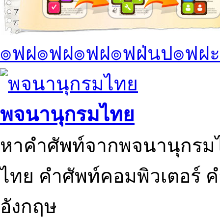
๏ฟฝ๏ฟฝ๏ฟฝ๏ฟฝ่นป๏ฟฝะ
พจนานุกรมไทย
หาคำศัพท์จากพจนานุกรมไ
ไทย คำศัพท์คอมพิวเตอร์ 
อังกฤษ