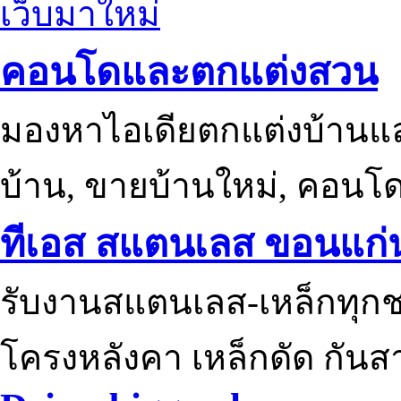
เว็บมาใหม่
คอนโดและตกแต่งสวน
มองหาไอเดียตกแต่งบ้านแ
บ้าน, ขายบ้านใหม่, คอนโ
ทีเอส สแตนเลส ขอนแก่
รับงานสแตนเลส-เหล็กทุกช
โครงหลังคา เหล็กดัด กันส